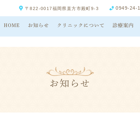
0949-24-
〒822-0017福岡県直方市殿町9-3
HOME
お知らせ
クリニックについて
診療案内
当院の特徴
一般内科
循
診療コンセプト
循環器内科
検
医師紹介
消化器内科
循
クリニック概要
各種検査
ペ
診療時間
健康診断
お知らせ
アクセス
各種予防接種
院内紹介
高齢者肺炎球菌ワ
ン
診療の流れ