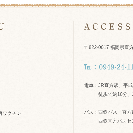
U
ACCES
〒822-0017 福岡県直
℡：0949-24-1
電車：
JR直方駅、平
徒歩で約10分、
バス：
西鉄バス「直方
菌ワクチン
西鉄直方バスセ