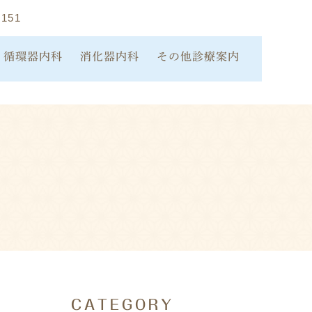
1151
循環器内科
消化器内科
その他診療案内
環器内科の診察内容
内視鏡検査の実施につ
生活習慣病
いて
査について
エイジングケア
胃内視鏡検査
環器内科での治療
スポーツ医学
大腸内視鏡検査
ースメーカー外来
高周波治療
ピロリ菌検査
クチ
CATEGORY