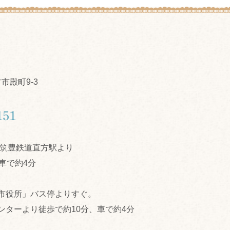
S
方市殿町9-3
151
成筑豊鉄道直方駅より
車で約4分
市役所」バス停よりすぐ。
ンターより徒歩で約10分、車で約4分