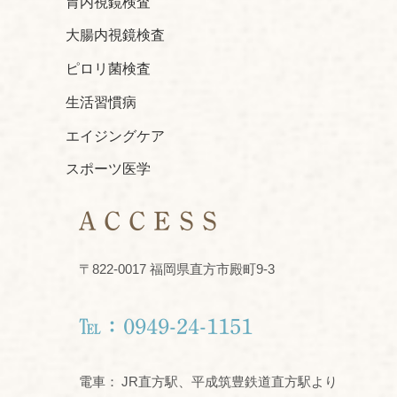
胃内視鏡検査
大腸内視鏡検査
ピロリ菌検査
生活習慣病
エイジングケア
スポーツ医学
ACCESS
〒822-0017 福岡県直方市殿町9-3
℡：0949-24-1151
電車：
JR直方駅、平成筑豊鉄道直方駅より