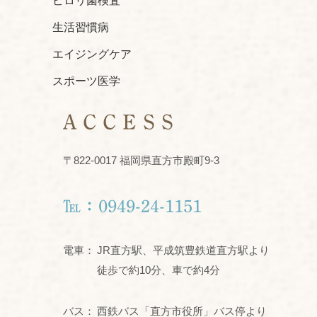
ピロリ菌検査
生活習慣病
エイジングケア
スポーツ医学
ACCESS
〒822-0017 福岡県直方市殿町9-3
℡：0949-24-1151
電車：
JR直方駅、平成筑豊鉄道直方駅より
徒歩で約10分、車で約4分
バス：
西鉄バス「直方市役所」バス停より