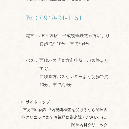
℡：0949-24-1151
電車：
JR直方駅、平成筑豊鉄道直方駅より
徒歩で約10分、車で約4分
バス：
西鉄バス「直方市役所」バス停より
すぐ。
西鉄直方バスセンターより徒歩で約
10分、車で約4分
サイトマップ
直方市の内科で内視鏡検査を受けるなら関屋内
科クリニックまでお気軽に御来院ください。(C)
関屋内科クリニック