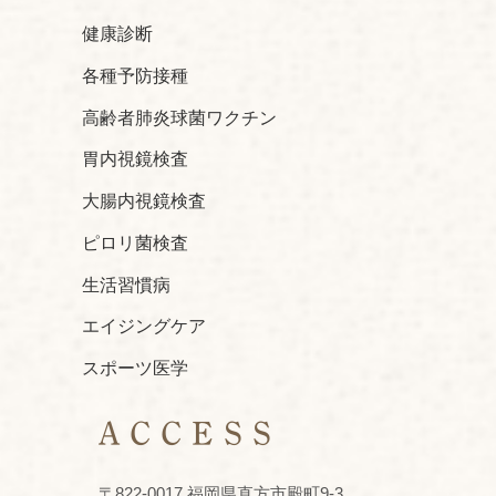
健康診断
各種予防接種
高齢者肺炎球菌ワクチン
胃内視鏡検査
大腸内視鏡検査
ピロリ菌検査
生活習慣病
エイジングケア
スポーツ医学
ACCESS
〒822-0017 福岡県直方市殿町9-3